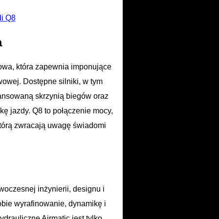
i Q8
a
owa, która zapewnia imponujące
owej. Dostępne silniki, w tym
wansowaną skrzynią biegów oraz
kę jazdy. Q8 to połączenie mocy,
 którą zwracają uwagę świadomi
czesnej inżynierii, designu i
sobie wyrafinowanie, dynamikę i
rauliczne Airmatic jest tylko