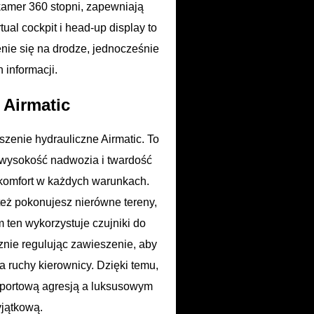
kamer 360 stopni, zapewniają
ual cockpit i head-up display to
enie się na drodze, jednocześnie
 informacji.
 Airmatic
zenie hydrauliczne Airmatic. To
wysokość nadwozia i twardość
komfort w każdych warunkach.
 też pokonujesz nierówne tereny,
m ten wykorzystuje czujniki do
nie regulując zawieszenie, aby
 ruchy kierownicy. Dzięki temu,
portową agresją a luksusowym
jątkową.