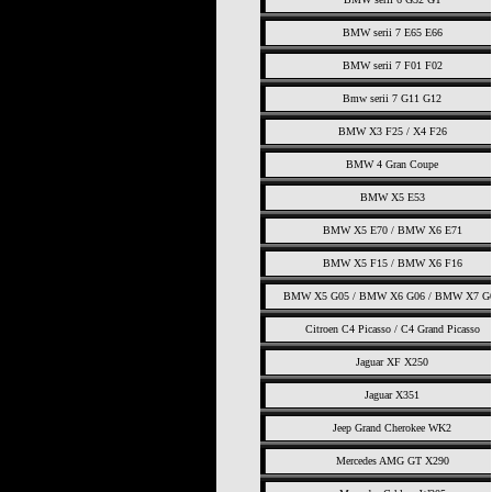
BMW serii 7 E65 E66
BMW serii 7 F01 F02
Bmw serii 7 G11 G12
BMW X3 F25 / X4 F26
BMW 4 Gran Coupe
BMW X5 E53
BMW X5 E70 / BMW X6 E71
BMW X5 F15 / BMW X6 F16
BMW X5 G05 / BMW X6 G06 / BMW X7 G
Citroen C4 Picasso / C4 Grand Picasso
Jaguar XF X250
Jaguar X351
Jeep Grand Cherokee WK2
Mercedes AMG GT X290