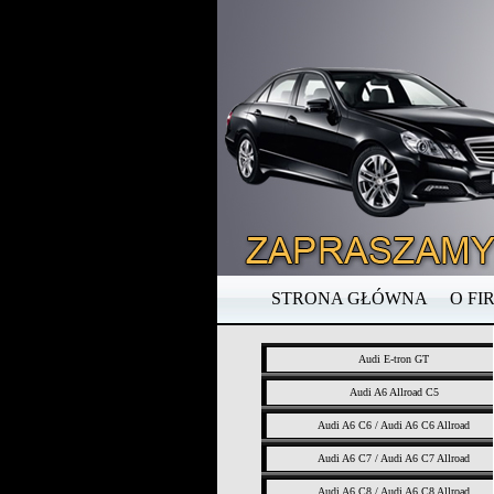
STRONA GŁÓWNA
O FI
Audi E-tron GT
Audi A6 Allroad C5
Audi A6 C6 / Audi A6 C6 Allroad
Audi A6 C7 / Audi A6 C7 Allroad
Audi A6 C8 / Audi A6 C8 Allroad