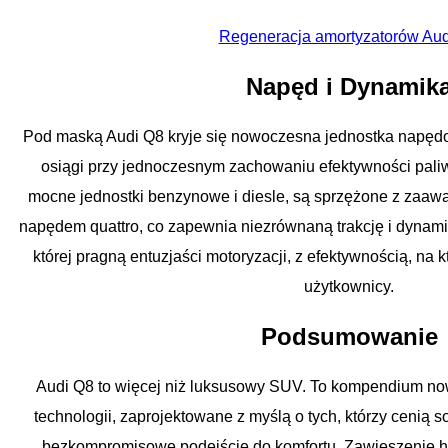
Regeneracja amortyzatorów Aud
Napęd i Dynamik
Pod maską Audi Q8 kryje się nowoczesna jednostka napęd
osiągi przy jednoczesnym zachowaniu efektywności paliw
mocne jednostki benzynowe i diesle, są sprzężone z zaa
napędem quattro, co zapewnia niezrównaną trakcję i dynami
której pragną entuzjaści motoryzacji, z efektywnością, na
użytkownicy.
Podsumowanie
Audi Q8 to więcej niż luksusowy SUV. To kompendium nowo
technologii, zaprojektowane z myślą o tych, którzy cenią 
bezkompromisowe podejście do komfortu. Zawieszenie hyd