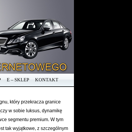
P
E – SKLEP
KONTAKT
gnu, który przekracza granice
ączy w sobie luksus, dynamikę
łówce segmentu premium. W tym
jest tak wyjątkowe, z szczególnym