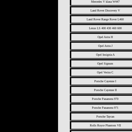
Mercedes V klasa W447
Land Rover Discovery V
Land Rover Range Rover L460
Lexus LS 400 430 460 600
Opel Astra H
Opel Astra J
Opel Insignia A
Opel Signum
Opel Vectra C
Porsche Cayenne I
Porsche Cayenne II
Porsche Panamera 970
Porsche Panamera 971
Porsche Taycan
Rolls Royce Phantom VII