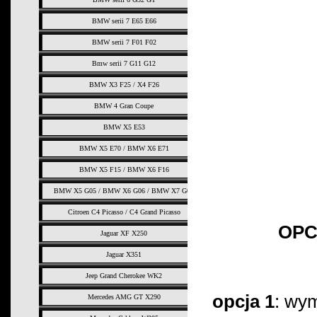
BMW serii 7 E65 E66
BMW serii 7 F01 F02
Bmw serii 7 G11 G12
BMW X3 F25 / X4 F26
BMW 4 Gran Coupe
BMW X5 E53
BMW X5 E70 / BMW X6 E71
BMW X5 F15 / BMW X6 F16
BMW X5 G05 / BMW X6 G06 / BMW X7 G07
Citroen C4 Picasso / C4 Grand Picasso
OPC
Jaguar XF X250
Jaguar X351
Jeep Grand Cherokee WK2
opcja 1
: wym
Mercedes AMG GT X290