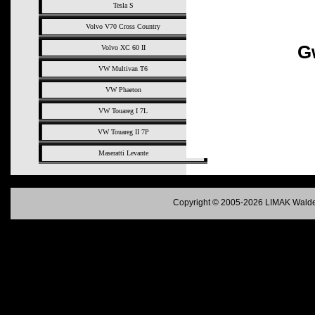
Tesla S
Volvo V70 Cross Country
G
Volvo XC 60 II
VW Multivan T6
VW Phaeton
VW Touareg I 7L
VW Touareg II 7P
Maseratti Levante
Copyright © 2005-2026 LIMAK Walde