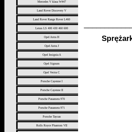
Mercedes V klasa W447
Land Rover Discovery V
Land Rover Range Rover L460
___________
Lexus LS 400 430 460 600
Sprężar
Opel Astra H
Opel Astra J
Opel Insignia A
Opel Signum
Opel Vectra C
Porsche Cayenne I
Porsche Cayenne II
Porsche Panamera 970
Porsche Panamera 971
Porsche Taycan
Rolls Royce Phantom VII