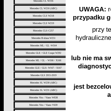
Mercedes CL W216
UWAGA:
r
Mercedes CL W216 (ABC)
przypadku g
Mercedes CLS W218
Mercedes CLS W219
przy t
Mercedes CLS C257
hydrauliczn
Mercedes R-klasa W251
Mercedes ML / GL -W164
Mercedes GLE / GLE Coupe W292
lub nie ma s
Mercedes ML / GL – W166 / X166
diagnosty
Mercedes GLE / GLS- W167 / X167
Mercedes GLS 2015-2019
Mercedes SL W230 (ABC)
jest bezcelo
Mercedes SL W231 (ABC)
a
Mercedes Vito / Viano W638
Mercedes Vito / Viano V639