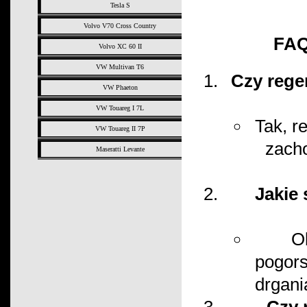
Tesla S
Volvo V70 Cross Country
FAQ
Volvo XC 60 II
VW Multivan T6
Czy rege
VW Phaeton
VW Touareg I 7L
Tak, r
VW Touareg II 7P
zacho
Maseratti Levante
Jakie
O
pogors
drgani