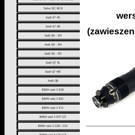
Volvo XC 90 II
wer
Audi A7 4G
Audi A7 4K
(zawieszen
Audi A8 – D3
Audi A8 – D4
Audi A8 – D5
Audi Q7 4L
Audi Q7 4M
Audi Q8
BMW serii 5 E39
BMW serii 5 E61
BMW serii 5 F11
BMW serii 5 F07 GT
___________
BMW serii 5 G30 / G31
BMW serii 6 G32 GT