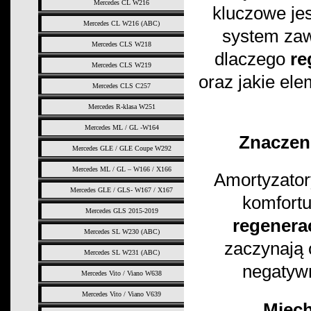
Mercedes CL W216
kluczowe jes
Mercedes CL W216 (ABC)
system za
Mercedes CLS W218
dlaczego
re
Mercedes CLS W219
oraz jakie el
Mercedes CLS C257
Mercedes R-klasa W251
Mercedes ML / GL -W164
Znaczen
Mercedes GLE / GLE Coupe W292
Mercedes ML / GL – W166 / X166
Amortyzator
Mercedes GLE / GLS- W167 / X167
komfort
Mercedes GLS 2015-2019
regenera
Mercedes SL W230 (ABC)
zaczynają 
Mercedes SL W231 (ABC)
negatywn
Mercedes Vito / Viano W638
Mercedes Vito / Viano V639
Miech