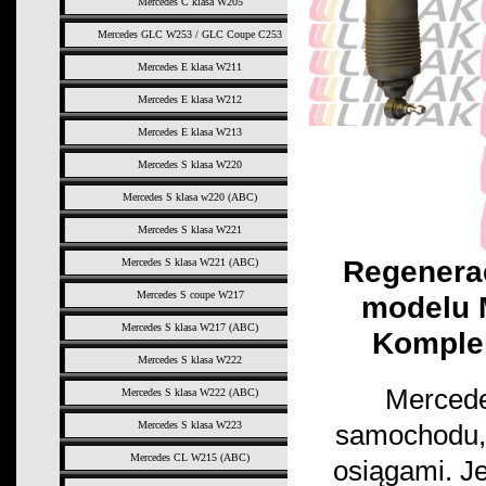
Mercedes C klasa W205
Mercedes GLC W253 / GLC Coupe C253
Mercedes E klasa W211
Mercedes E klasa W212
Mercedes E klasa W213
Mercedes S klasa W220
Mercedes S klasa w220 (ABC)
Mercedes S klasa W221
Regenera
Mercedes S klasa W221 (ABC)
Mercedes S coupe W217
modelu 
Mercedes S klasa W217 (ABC)
Komple
Mercedes S klasa W222
Mercede
Mercedes S klasa W222 (ABC)
samochodu, 
Mercedes S klasa W223
Mercedes CL W215 (ABC)
osiągami. Je