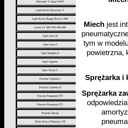
Mercedes V klasa W447
Land Rover Discovery V
Land Rover Range Rover L460
Miech
jest i
Lexus LS 400 430 460 600
pneumatyczne
Opel Astra H
tym w modelu
Opel Astra J
powietrzna, 
Opel Insignia A
Opel Signum
Opel Vectra C
Sprężarka i
Porsche Cayenne I
Porsche Cayenne II
Sprężarka za
Porsche Panamera 970
odpowiedzia
Porsche Panamera 971
amortyz
Porsche Taycan
pneumat
Rolls Royce Phantom VII