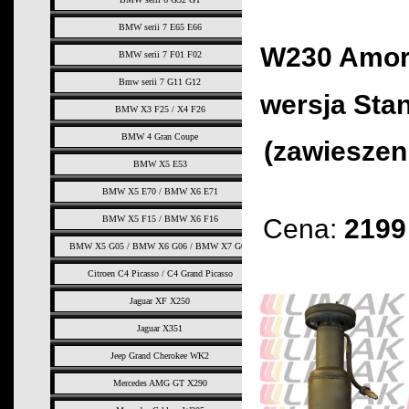
BMW serii 7 E65 E66
W230 Amor
BMW serii 7 F01 F02
Bmw serii 7 G11 G12
wersja Sta
BMW X3 F25 / X4 F26
BMW 4 Gran Coupe
(zawieszen
BMW X5 E53
BMW X5 E70 / BMW X6 E71
Cena:
2199 
BMW X5 F15 / BMW X6 F16
BMW X5 G05 / BMW X6 G06 / BMW X7 G07
Citroen C4 Picasso / C4 Grand Picasso
Jaguar XF X250
Jaguar X351
Jeep Grand Cherokee WK2
Mercedes AMG GT X290