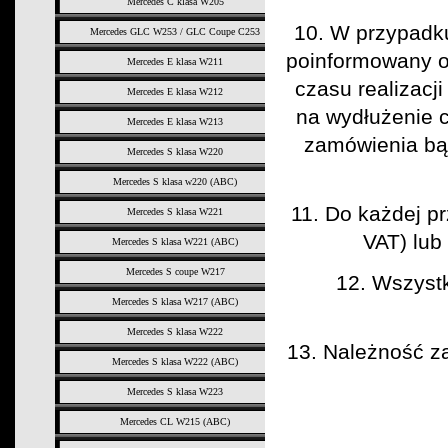
Mercedes C klasa W205
10. W przypadk
Mercedes GLC W253 / GLC Coupe C253
poinformowany o 
Mercedes E klasa W211
czasu realizacj
Mercedes E klasa W212
na wydłużenie c
Mercedes E klasa W213
zamówienia bąd
Mercedes S klasa W220
Mercedes S klasa w220 (ABC)
11. Do każdej pr
Mercedes S klasa W221
VAT) lub
Mercedes S klasa W221 (ABC)
Mercedes S coupe W217
12. Wszystk
Mercedes S klasa W217 (ABC)
Mercedes S klasa W222
13. Należność 
Mercedes S klasa W222 (ABC)
Mercedes S klasa W223
Mercedes CL W215 (ABC)