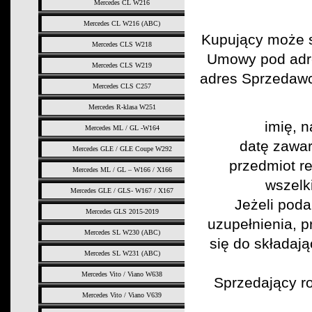
Mercedes CL W216
Mercedes CL W216 (ABC)
Kupujący może s
Mercedes CLS W218
Umowy pod adre
Mercedes CLS W219
adres Sprzedawc
Mercedes CLS C257
Mercedes R-klasa W251
imię, 
Mercedes ML / GL -W164
datę zawar
Mercedes GLE / GLE Coupe W292
przedmiot r
Mercedes ML / GL – W166 / X166
wszelk
Mercedes GLE / GLS- W167 / X167
Jeżeli poda
Mercedes GLS 2015-2019
uzupełnienia, 
Mercedes SL W230 (ABC)
się do składaj
Mercedes SL W231 (ABC)
Mercedes Vito / Viano W638
Sprzedający ro
Mercedes Vito / Viano V639