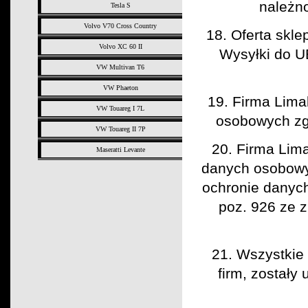
należn
Tesla S
Volvo V70 Cross Country
18. Oferta skle
Volvo XC 60 II
Wysyłki do U
VW Multivan T6
VW Phaeton
19. Firma Lima
VW Touareg I 7L
osobowych zg
VW Touareg II 7P
20.
Firma Lim
Maseratti Levante
danych osobowyc
ochronie danych
poz. 926 ze z
21. Wszystkie 
firm, zostały