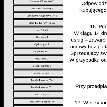
Mercedes V klasa W447
Odpowiedź 
Land Rover Discovery V
Kupującego 
Land Rover Range Rover L460
Lexus LS 400 430 460 600
15. Pr
Opel Astra H
W ciągu 14 dn
Opel Astra J
usług – zawarc
Opel Insignia A
umowy bez poda
Opel Signum
Sprzedający zwr
W przypadku od
Opel Vectra C
Porsche Cayenne I
Porsche Cayenne II
Porsche Panamera 970
Przy przedpł
Porsche Panamera 971
Porsche Taycan
17. W przypad
Rolls Royce Phantom VII