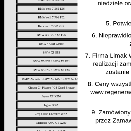
niedziele o
BMW serii 7 E65 E66
BMW serii 7 F01 F02
5. Potwi
Bmw serii 7 G11 G12
6. Nieprawidł
BMW X3 F25 / X4 F26
BMW 4 Gran Coupe
BMW X5 E53
7. Firma Limak
BMW X5 E70 / BMW X6 E71
realizacji z
BMW X5 F15 / BMW X6 F16
zostanie 
BMW X5 G05 / BMW X6 G06 / BMW X7 G07
8. Ceny wszystk
Citroen C4 Picasso / C4 Grand Picasso
www.regeneracj
Jaguar XF X250
Jaguar X351
9. Zamówiony
Jeep Grand Cherokee WK2
przez Zamawi
Mercedes AMG GT X290