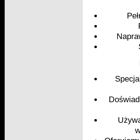
Peł
Napra
Specja
Doświad
Używa
w