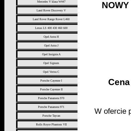
Mercedes V klasa W447
NOWY 
Land Rover Discovery V
Land Rover Range Rover L460
Lexus LS 400 430 460 600
Opel Astra H
Opel Astra J
Opel Insignia A
Opel Signum
Opel Vectra C
Cena
Porsche Cayenne I
Porsche Cayenne II
Porsche Panamera 970
Porsche Panamera 971
W ofercie 
Porsche Taycan
Rolls Royce Phantom VII