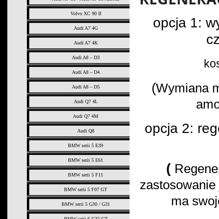
Volvo XC 90 II
opcja 1: 
Audi A7 4G
c
Audi A7 4K
Audi A8 – D3
kos
Audi A8 – D4
(
Wymiana m
Audi A8 – D5
amor
Audi Q7 4L
Audi Q7 4M
opcja 2: re
Audi Q8
BMW serii 5 E39
BMW serii 5 E61
(
Regener
BMW serii 5 F11
zastosowanie j
BMW serii 5 F07 GT
ma swoje
BMW serii 5 G30 / G31
BMW serii 6 G32 GT