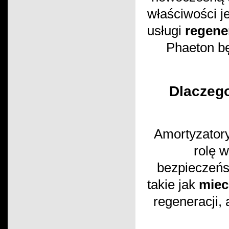
właściwości j
usługi
regene
Phaeton bę
Dlaczego
Amortyzator
rolę w
bezpieczeńs
takie jak
mie
regeneracji,