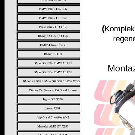
BMW serii 7 E65 E66
BMW serii 7 F01 F02
(
Komplek
Bmw serii 7 G11 G12
regene
BMW X3 F25 / X4 F26
BMW 4 Gran Coupe
BMW X5 E53
BMW X5 E70 / BMW X6 E71
Montaż 
BMW X5 F15 / BMW X6 F16
BMW X5 G05 / BMW X6 G06 / BMW X7 G07
Citroen C4 Picasso / C4 Grand Picasso
Jaguar XF X250
Jaguar X351
Jeep Grand Cherokee WK2
Mercedes AMG GT X290