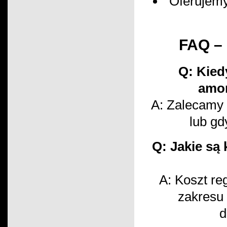
Oferujemy
FAQ – 
Q: Kied
amor
A: Zalecamy 
lub gd
Q: Jakie są
A: Koszt re
zakresu
d