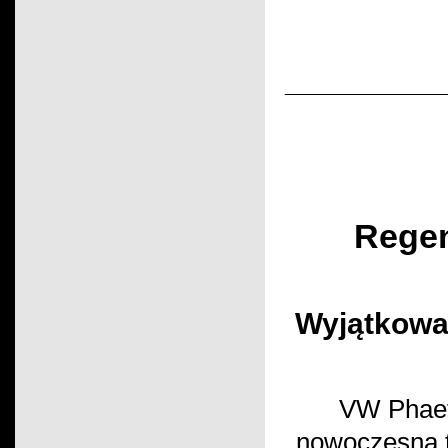
___________
Regen
Wyjątkowa
VW Phaeto
nowoczesną t