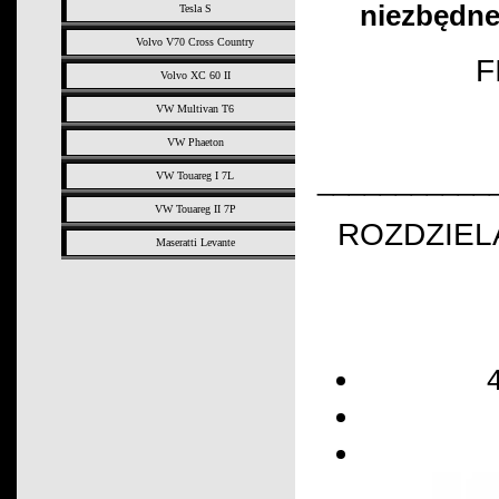
niezbędne
Tesla S
Volvo V70 Cross Country
F
Volvo XC 60 II
VW Multivan T6
VW Phaeton
___________
VW Touareg I 7L
VW Touareg II 7P
ROZDZIEL
Maseratti Levante